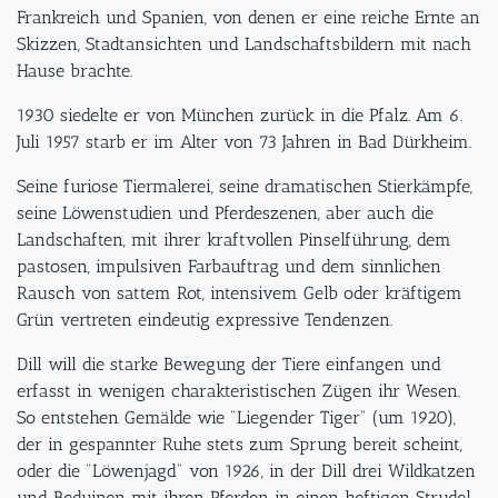
Frankreich und Spanien, von denen er eine reiche Ernte an
Skizzen, Stadtansichten und Landschaftsbildern mit nach
Hause brachte.
1930 siedelte er von München zurück in die Pfalz. Am 6.
Juli 1957 starb er im Alter von 73 Jahren in Bad Dürkheim.
Seine furiose Tiermalerei, seine dramatischen Stierkämpfe,
seine Löwenstudien und Pferdeszenen, aber auch die
Landschaften, mit ihrer kraftvollen Pinselführung, dem
pastosen, impulsiven Farbauftrag und dem sinnlichen
Rausch von sattem Rot, intensivem Gelb oder kräftigem
Grün vertreten eindeutig expressive Tendenzen.
Dill will die starke Bewegung der Tiere einfangen und
erfasst in wenigen charakteristischen Zügen ihr Wesen.
So entstehen Gemälde wie "Liegender Tiger" (um 1920),
der in gespannter Ruhe stets zum Sprung bereit scheint,
oder die "Löwenjagd" von 1926, in der Dill drei Wildkatzen
und Beduinen mit ihren Pferden in einen heftigen Strudel