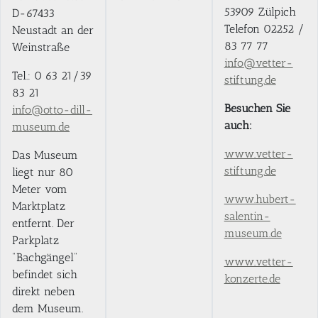
53909 Zülpich
D-67433
Telefon 02252 /
Neustadt an der
83 77 77
Weinstraße
info@vetter-
Tel.: 0 63 21/39
stiftung.de
83 21
Besuchen Sie
info@otto-dill-
auch:
museum.de
www.vetter-
Das Museum
stiftung.de
liegt nur 80
Meter vom
www.hubert-
Marktplatz
salentin-
entfernt. Der
museum.de
Parkplatz
"Bachgängel"
www.vetter-
befindet sich
konzerte.de
direkt neben
dem Museum.